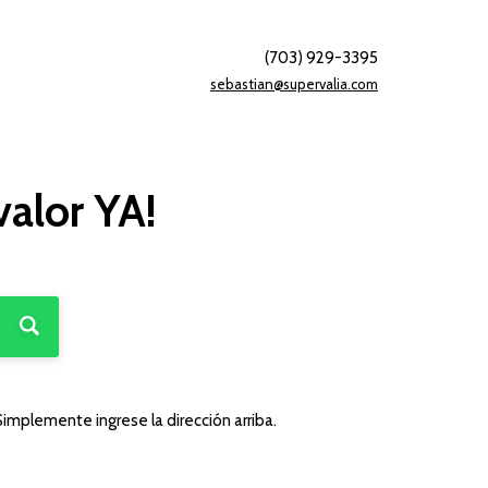
(703) 929-3395
sebastian@supervalia.com
valor YA!
Simplemente ingrese la dirección arriba.